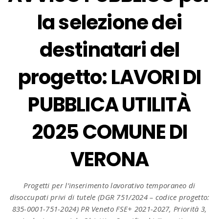
la selezione dei
destinatari del
progetto: LAVORI DI
PUBBLICA UTILITÀ
2025 COMUNE DI
VERONA
Progetti per l’inserimento lavorativo temporaneo di
disoccupati privi di tutele (DGR 751/2024 – codice progetto:
835-0001-751-2024) PR Veneto FSE+ 2021-2027, Priorità 3,