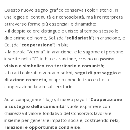
Questo nuovo segno grafico conserva i colori storici, in
una logica di continuità e riconoscibilità, ma li reinterpreta
attraverso forme più essenziali e dinamiche:
– il doppio colore distingue e unisce al tempo stesso le
due anime del nome, Sol. (da “
solidarietà
”) in arancione, e
Co. (da “
cooperazione
”) in blu;
– la parola “Verona”, in arancione, e le sagome di persone
inserite nella “C”, in blu e arancione, creano un
ponte
visivo e simbolico tra territorio e comunità
;
– i tratti colorati diventano solchi,
segni di passaggio e
di azione concreta
, proprio come le tracce che la
cooperazione lascia sul territorio.
Ad accompagnare il logo, il nuovo payoff “
Cooperazione
a sostegno della comunità
” vuole esprimere con
chiarezza il valore fondativo del Consorzio: lavorare
insieme per generare impatto sociale, costruendo
reti,
relazioni e opportunità condivise
.