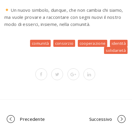
Un nuovo simbolo, dunque, che non cambia chi siamo,
ma vuole provare a raccontare con segni nuovi il nostro
modo di esserci, insieme, nella comunità.
comunità
consorzio
cooperazione
identità
solidarietà
Precedente
Successivo
P