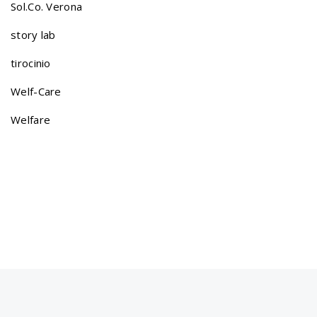
a
Sol.Co. Verona
story lab
t
tirocinio
Welf-Care
i
Welfare
o
n