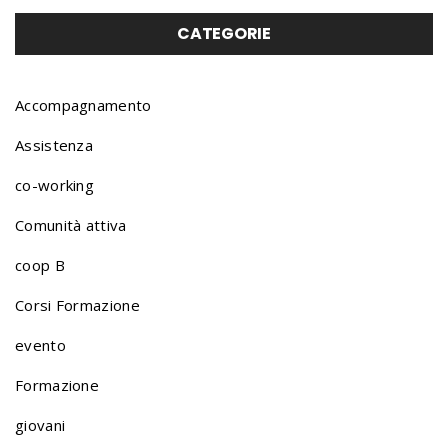
o
CATEGORIE
r
Accompagnamento
Assistenza
t
co-working
Comunità attiva
f
coop B
o
Corsi Formazione
evento
l
Formazione
giovani