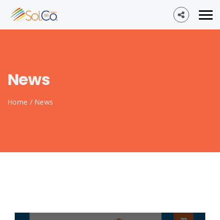
News
Home
/
News