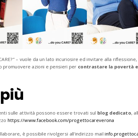
RE?” – vuole da un lato incuriosire ed invitare alla riflessione
 promuovere azioni e pensieri per
contrastare la povertà 
 più
i sulle attivit
à
possono essere trovati sul
blog dedicato
, al
izzo
https://www.facebook.com/progettocareverona
borare, è possibile rivolgersi all’indirizzo mail
info.progetto