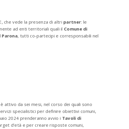
 che vede la presenza di altri
partner
: le
mente ad enti territoriali quali il
Comune di
l Parona
, tutti co-partecipi e corresponsabili nel
a
è attivo da sei mesi, nel corso dei quali
sono
ervizi specialistici per definire obiettivi comuni,
nnaio 2024 prenderanno avvio i
Tavoli di
target d’età e per creare risposte comuni,