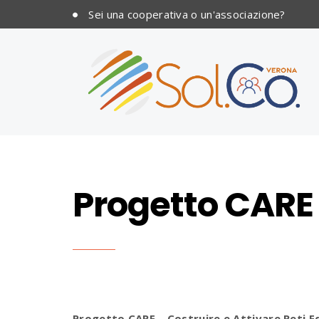
Sei una cooperativa o un'associazione?
Progetto CARE
Progetto CARE – Costruire e Attivare Reti E