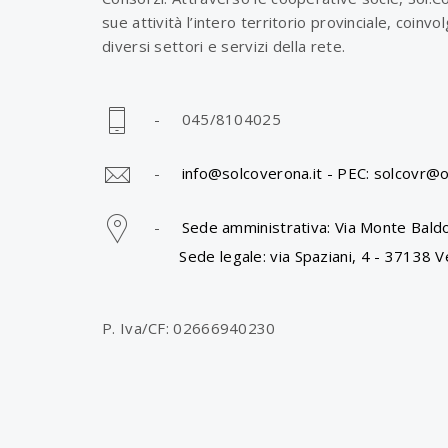
sue attività l’intero territorio provinciale, coinv
diversi settori e servizi della rete.
- 045/8104025
-
info@solcoverona.it -
PEC: solcovr@o
-
Sede amministrativa: Via Monte Baldo
Sede legale: via Spaziani, 4 - 37138 V
P. Iva/CF: 02666940230