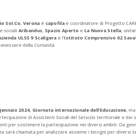
o Sol.Co. V
erona
è
capofila
e coordinatore di Progetto CARE,
e sociali
Aribandus
,
Spazio Aperto
e
La Nuova Stella
, unita
Azienda ULSS 9 Scaligera
e l’
Istituto Comprensivo 02 Sava
enessere della Comunità.
gennaio 2024
,
Giornata internazionale dell’Educazione
, m
tecipazione di Assistenti Sociali del Servizio territoriale e dei s
nti per sostenere la partecipazione nei diversi ambiti. Da ge
anza sarà chiamata per analizzare assieme i bisogni per diversi 