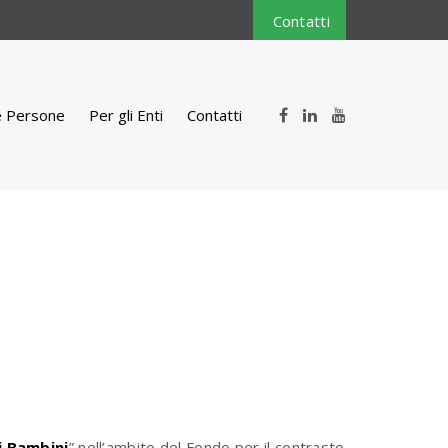
Contatti
e Persone
Per gli Enti
Contatti
i Bambini
” nell’ambito del Fondo per il contrasto