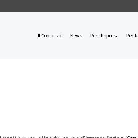
Il Consorzio
News
Per l’Impresa
Per l
ducanti
è un
progetto selezionato dall’
Impresa Sociale “
Con 