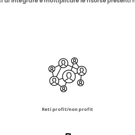
 di integrare e moltiplicare le risorse presenti 
Reti profit/non profit