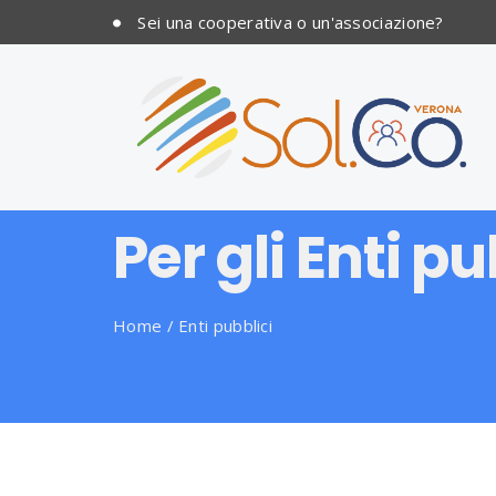
Sei una cooperativa o un'associazione?
Per gli Enti pu
Home
/
Enti pubblici