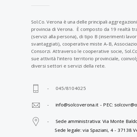
Sol.Co. Verona è una delle principali aggregazioni
provincia di Verona. È composto da 19 realtà tra
(servizi alla persona), di tipo B (inserimenti lavo
svantaggiati), cooperative miste A-B, Associazio
Consorzi. Attraverso le cooperative socie, Sol.C
sue attività l’intero territorio provinciale, coinv
diversi settori e servizi della rete.
- 045/8104025
-
info@solcoverona.it -
PEC: solcovr@o
-
Sede amministrativa: Via Monte Baldo
Sede legale: via Spaziani, 4 - 37138 V