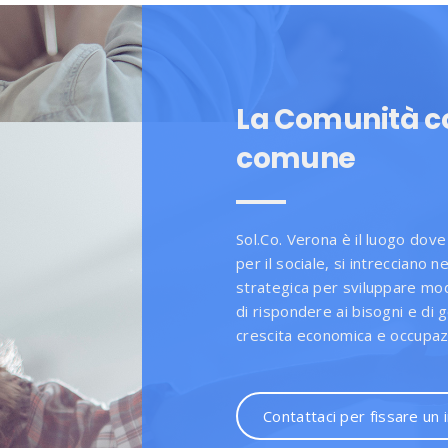
La Comunità 
comune
Sol.Co. Verona è il luogo dove 
per il sociale, si intrecciano 
strategica per sviluppare mode
di rispondere ai bisogni e di
crescita economica e occupazio
Contattaci per fissare un 