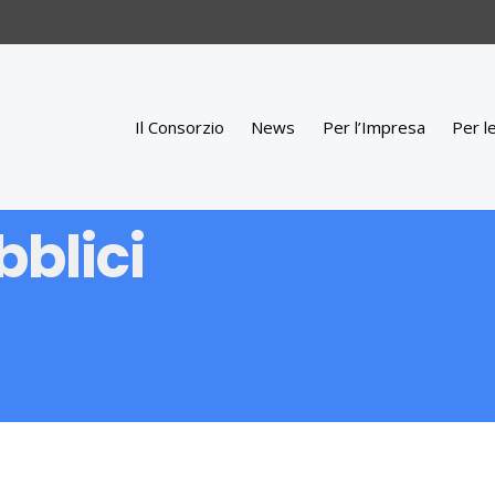
Il Consorzio
News
Per l’Impresa
Per l
bblici