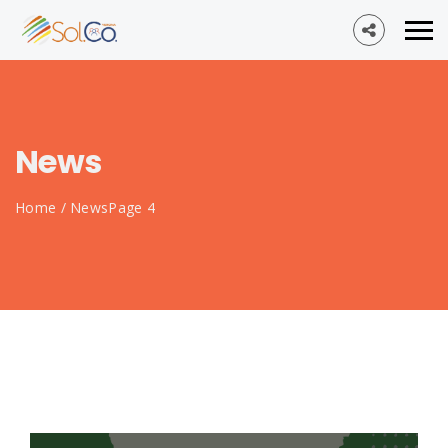
News
Home
/
News
Page 4