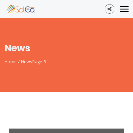
News
Home
/
News
Page 5