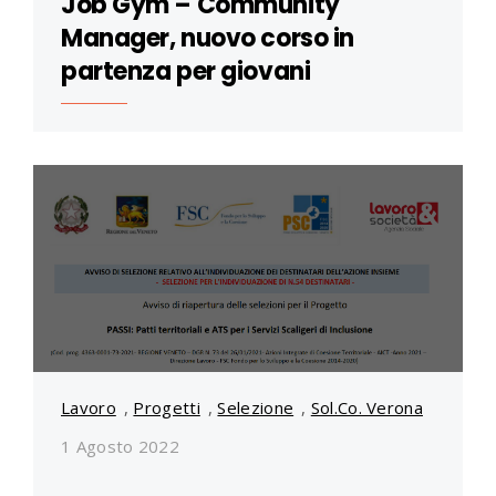
Job Gym – Community
Manager, nuovo corso in
partenza per giovani
Lavoro
,
Progetti
,
Selezione
,
Sol.Co. Verona
1 Agosto 2022