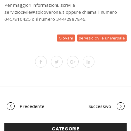
Per maggiori informazioni, scrivi a
serviziocivile@solcoverona.it oppure chiama il numero
045/810425 o il numero 344/2987846.
Giovani
servizio civile universale
Precedente
Successivo
P
CATEGORIE