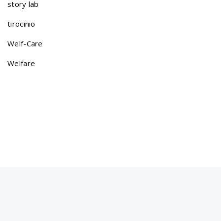
story lab
t
tirocinio
Welf-Care
i
Welfare
o
n