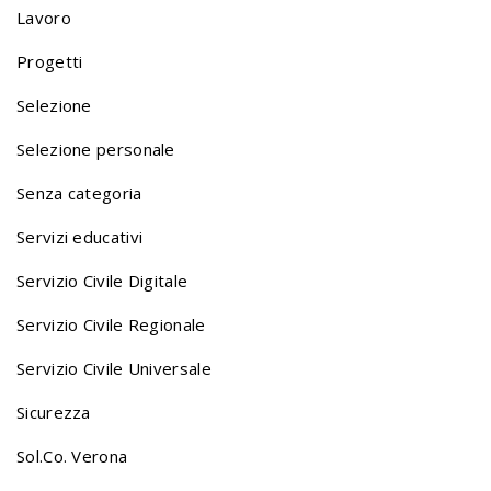
o
Lavoro
Progetti
n
Selezione
Selezione personale
a
Senza categoria
v
Servizi educativi
Servizio Civile Digitale
i
Servizio Civile Regionale
Servizio Civile Universale
g
Sicurezza
a
Sol.Co. Verona