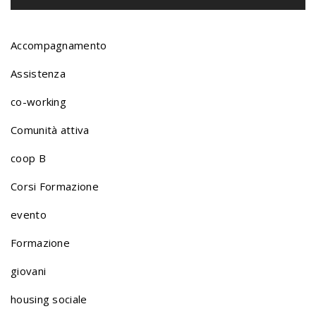
o
r
Accompagnamento
Assistenza
t
co-working
Comunità attiva
f
coop B
o
Corsi Formazione
evento
l
Formazione
giovani
i
housing sociale