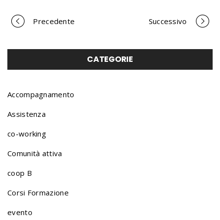
Precedente
Successivo
P
o
CATEGORIE
r
Accompagnamento
Assistenza
t
co-working
Comunità attiva
f
coop B
o
Corsi Formazione
evento