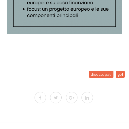
disoccupati
gol