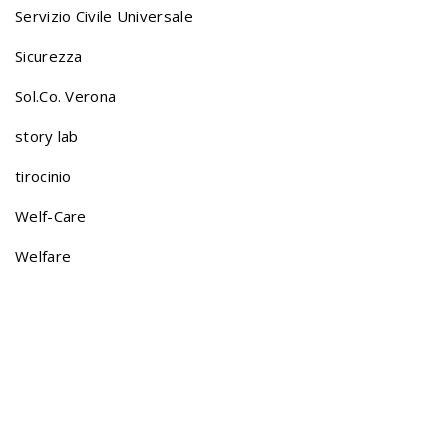
Servizio Civile Universale
g
Sicurezza
a
Sol.Co. Verona
story lab
t
tirocinio
Welf-Care
i
Welfare
o
n