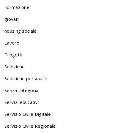
l
Formazione
giovani
i
housing sociale
o
Lavoro
Progetti
n
Selezione
Selezione personale
a
Senza categoria
v
Servizi educativi
Servizio Civile Digitale
i
Servizio Civile Regionale