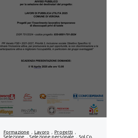
Formazione
,
Lavoro
,
Progetti
,
Selezione
,
Selezione personale
,
Sol.Co.