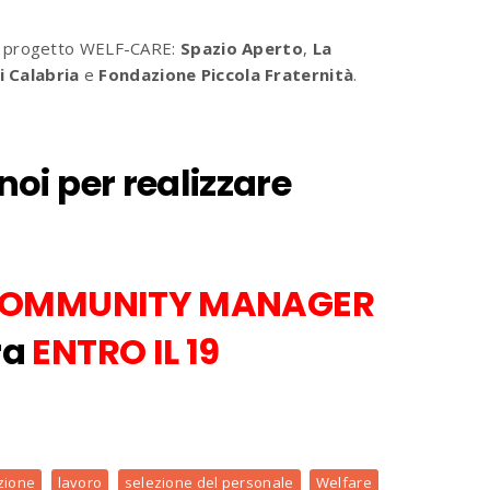
el progetto WELF-CARE:
Spazio Aperto
,
La
i Calabria
e
Fondazione Piccola Fraternità
.
noi per realizzare
E COMMUNITY MANAGER
ra
ENTRO IL 19
zione
lavoro
selezione del personale
Welfare