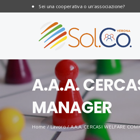
Sei una cooperativa o un'associazione?
A.A.A. CERC
MANAGER
Home
/
Lavoro
/
A.A.A. CERCASI WELFARE CO