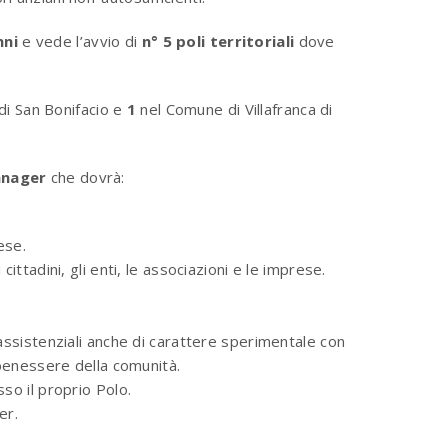
nni
e vede l’avvio di
n° 5 poli territoriali
dove
i San Bonifacio e
1
nel Comune di Villafranca di
anager
che dovrà:
ese.
ttadini, gli enti, le associazioni e le imprese.
assistenziali anche di carattere sperimentale con
 benessere della comunità.
so il proprio Polo.
er.