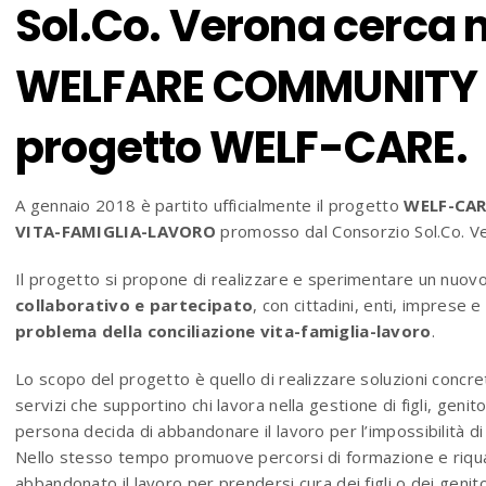
Sol.Co. Verona cerca n°
WELFARE COMMUNITY M
progetto WELF-CARE.
A gennaio 2018 è partito ufficialmente il progetto
WELF-CARE
VITA-FAMIGLIA-LAVORO
promosso dal Consorzio Sol.Co. Ve
Il progetto si propone di realizzare e sperimentare un nuov
collaborativo e partecipato
, con cittadini, enti, imprese 
problema della conciliazione vita-famiglia-lavoro
.
Lo scopo del progetto è quello di realizzare soluzioni concrete,
servizi che supportino chi lavora nella gestione di figli, genito
persona decida di abbandonare il lavoro per l’impossibilità di c
Nello stesso tempo promuove percorsi di formazione e riqua
abbandonato il lavoro per prendersi cura dei figli o dei genito