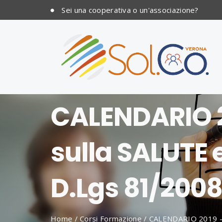
Sei una cooperativa o un'associazione?
CALENDARIO 2
sulla SALUTE
D.Lgs 81/200
Home
/
Corsi Formazione
/
CALENDARIO 2019 –