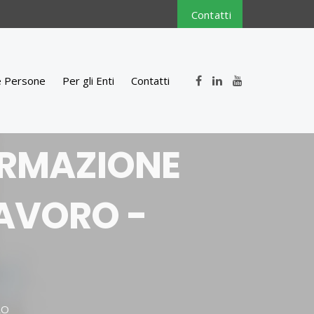
Contatti
e Persone
Per gli Enti
Contatti
FORMAZIONE
LAVORO -
RO