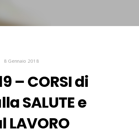
8 Gennaio 2018
9 – CORSI di
la SALUTE e
ul LAVORO