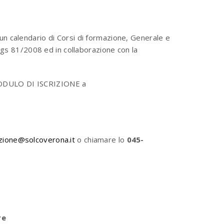
un calendario di Corsi di formazione, Generale e
.Lgs 81/2008 ed in collaborazione con la
il MODULO DI ISCRIZIONE a
zione@solcoverona.it
o chiamare lo
045-
re