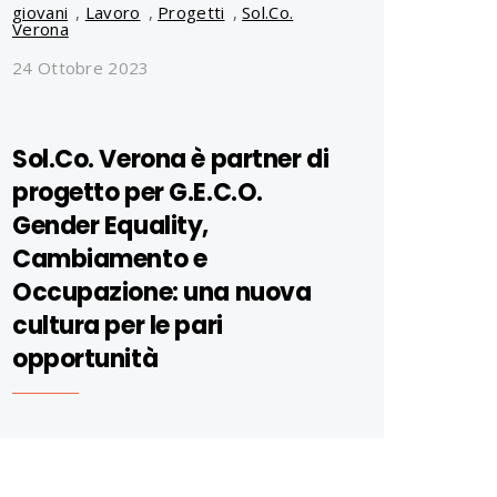
giovani
,
Lavoro
,
Progetti
,
Sol.Co.
Verona
24 Ottobre 2023
Sol.Co. Verona è partner di
progetto per G.E.C.O.
Gender Equality,
Cambiamento e
Occupazione: una nuova
cultura per le pari
opportunità