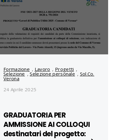
Formazione
,
Lavoro
,
Progetti
,
Selezione
,
Selezione personale
,
Sol.Co.
Verona
24 Aprile 2025
GRADUATORIA PER
AMMISSIONE AI COLLOQUI
destinatari del progetto: