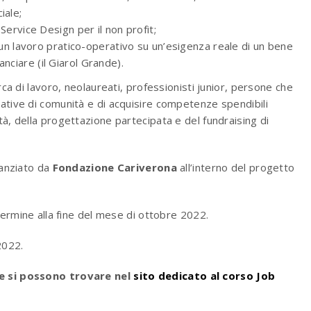
iale;
Service Design per il non profit;
un lavoro pratico-operativo su un’esigenza reale di un bene
nciare (il Giarol Grande).
erca di lavoro, neolaureati, professionisti junior, persone che
rative di comunità e di acquisire competenze spendibili
tà, della progettazione partecipata e del fundraising di
anziato da
Fondazione Cariverona
all’interno del progetto
l termine alla fine del mese di ottobre 2022.
2022.
one si possono trovare nel
sito dedicato al corso Job