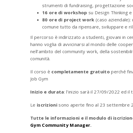
strumenti di fundraising, progettazione soc
16 ore di workshop
su Design Thinking e 
80 ore di project work
(caso aziendale): 
comune tutto da ripensare, sviluppare e rila
Il percorso è indirizzato a studenti, giovani in c
hanno voglia di avvicinarsi al mondo delle coope
nell’ambito del community work, della sostenibili
comunità.
Il corso è
completamente gratuito
perché fin
Job Gym
Inizio e durata
: l’inizio sarà il 27/09/2022 ed i
Le
iscrizioni
sono aperte fino al 23 settembre 
Tutte le informazioni e il modulo di iscrizi
Gym Community Manager
.