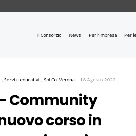
Il Consorzio
News
Per l’Impresa
Per l
,
Servizi educativi
,
Sol.Co. Verona
18 Agosto 2022
 – Community
nuovo corso in