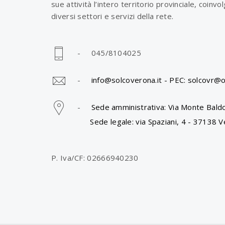
sue attività l’intero territorio provinciale, coinv
diversi settori e servizi della rete.
- 045/8104025
-
info@solcoverona.it -
PEC: solcovr@o
-
Sede amministrativa: Via Monte Baldo
Sede legale: via Spaziani, 4 - 37138 V
P. Iva/CF: 02666940230