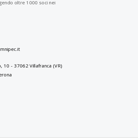
olgendo oltre 1000 soci nei
mnipec.it
, 10 - 37062 Villafranca (VR)
erona