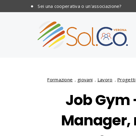
Sei una cooperativa o un'associazione?
Formazione
,
giovani
,
Lavoro
,
Progetti
Job Gym
Manager, 