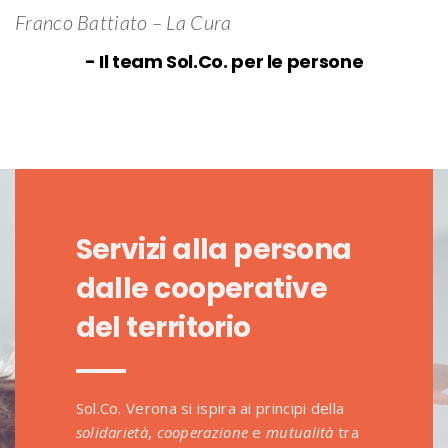
Franco Battiato – La Cura
- Il team Sol.Co. per le persone
Servizi alla persona
dalle cooperative
del territorio
Sol.Co. Verona si ispira ai principi della
solidarietà
,
cooperazione
e
mutualità
tra