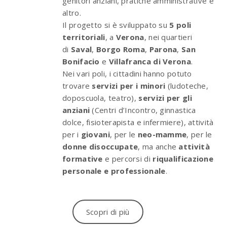
genitori anziani, pratiche amministrative e
altro.
Il progetto si è sviluppato su
5 poli
territoriali
, a
Verona
, nei quartieri
di
Saval
,
Borgo Roma
,
Parona
,
San
Bonifacio
e
Villafranca di Verona
.
Nei vari poli, i cittadini hanno potuto
trovare
servizi per i minori
(ludoteche,
doposcuola, teatro),
servizi per gli
anziani
(Centri d’Incontro, ginnastica
dolce, fisioterapista e infermiere), attività
per i
giovani
, per le
neo-mamme
, per le
donne disoccupate
, ma anche
attività
formative
e percorsi di
riqualificazione
personale e professionale
.
Scopri di più