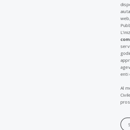
disp
aiut
web, 
Pubb
L’ini
comp
serv
godi
appr
agev
enti 
Al m
Civi
pros