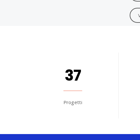
V
37
Progetti