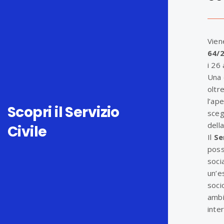
Vien
64/
i 26 
Una 
oltr
l’ap
Scopri il Servizio
sceg
della
Civile
Il
Se
poss
soci
un’e
soci
ambi
inte