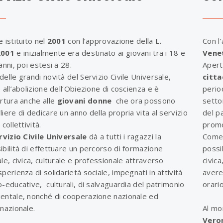
e istituito nel
2001
con l’approvazione della
L.
Con l
2001
e inizialmente era destinato ai giovani tra i 18 e
Vene
anni, poi estesi a 28.
Aperto
delle grandi novità del Servizio Civile Universale,
citta
e all’abolizione dell’Obiezione di coscienza e è
perio
ertura anche alle
giovani
donne
che ora possono
setto
liere di dedicare un anno della propria vita al servizio
del p
 collettività.
promo
rvizio Civile Universale
dà a tutti i ragazzi la
Come p
ibilità di effettuare un percorso di formazione
possi
ale, civica, culturale e professionale attraverso
civic
sperienza di solidarietà sociale, impegnati in attività
avere
o-educative, culturali, di salvaguardia del patrimonio
orario
entale, nonché di cooperazione nazionale ed
rnazionale.
Al mo
Vero