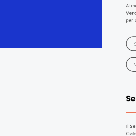
Al m
Ver
per 
V
Se
Il
Se
Civi