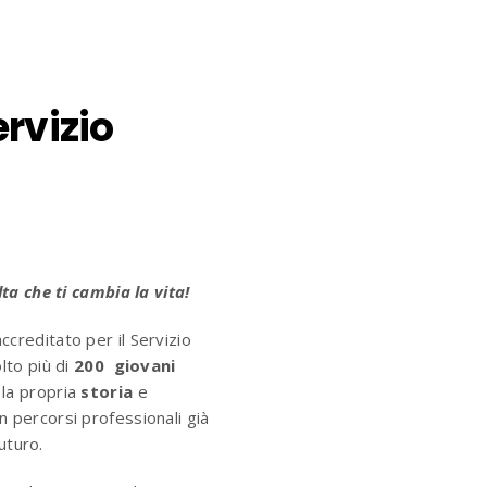
rvizio
elta che ti cambia la vita!
accreditato per il Servizio
olto più di
200
giovani
 la propria
storia
e
on percorsi professionali già
futuro.