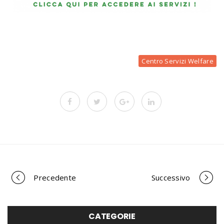
Centro Servizi Welfare
Precedente
Successivo
P
CATEGORIE