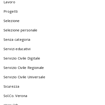
o
Lavoro
Progetti
n
Selezione
Selezione personale
a
Senza categoria
v
Servizi educativi
Servizio Civile Digitale
i
Servizio Civile Regionale
Servizio Civile Universale
g
Sicurezza
a
Sol.Co. Verona
story lab