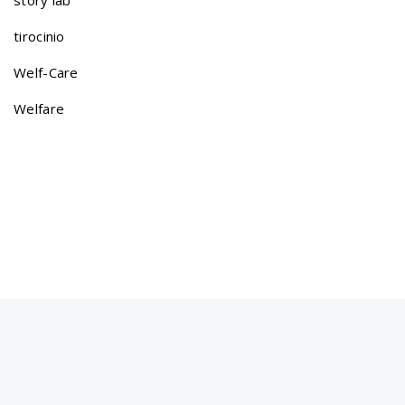
t
tirocinio
Welf-Care
i
Welfare
o
n