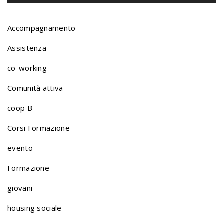
o
r
Accompagnamento
Assistenza
t
co-working
Comunità attiva
f
coop B
o
Corsi Formazione
evento
l
Formazione
giovani
i
housing sociale