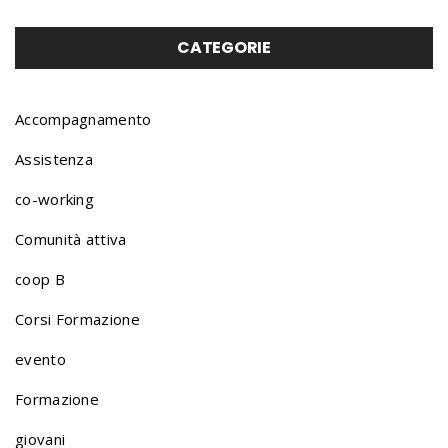
o
CATEGORIE
r
Accompagnamento
Assistenza
t
co-working
Comunità attiva
f
coop B
o
Corsi Formazione
evento
l
Formazione
giovani