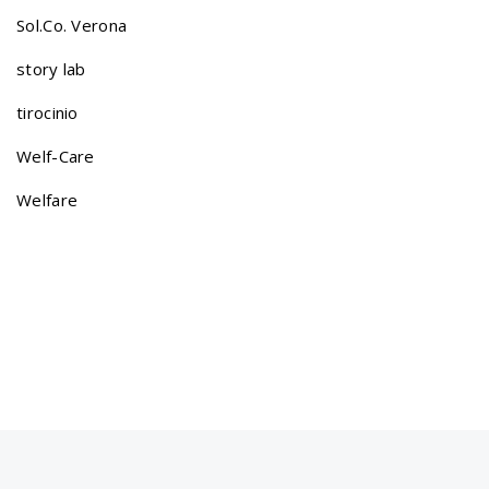
a
Sol.Co. Verona
story lab
t
tirocinio
Welf-Care
i
Welfare
o
n