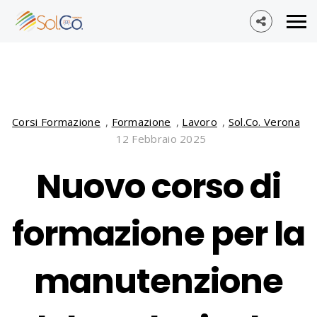
Corsi Formazione
,
Formazione
,
Lavoro
,
Sol.Co. Verona
12 Febbraio 2025
Nuovo corso di
formazione per la
manutenzione