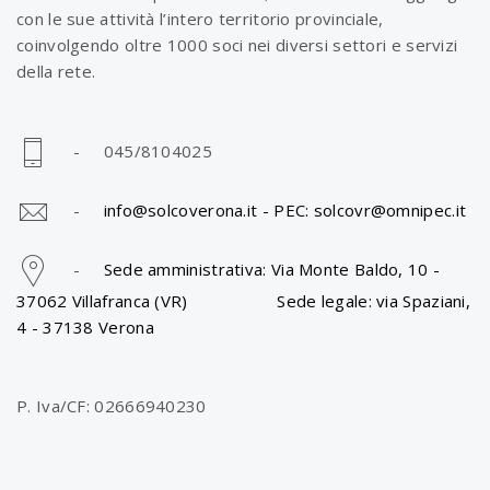
con le sue attività l’intero territorio provinciale,
coinvolgendo oltre 1000 soci nei diversi settori e servizi
della rete.
- 045/8104025
-
info@solcoverona.it -
PEC: solcovr@omnipec.it
-
Sede amministrativa: Via Monte Baldo, 10 -
37062 Villafranca (VR) Sede legale: via Spaziani,
4 - 37138 Verona
P. Iva/CF: 02666940230