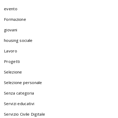
o
evento
l
Formazione
giovani
i
housing sociale
o
Lavoro
Progetti
n
Selezione
Selezione personale
a
Senza categoria
v
Servizi educativi
Servizio Civile Digitale