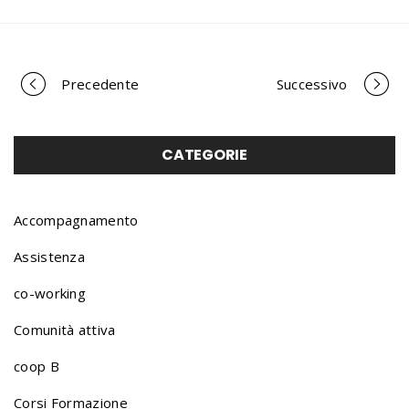
Precedente
Successivo
P
o
CATEGORIE
r
Accompagnamento
Assistenza
t
co-working
Comunità attiva
f
coop B
Corsi Formazione