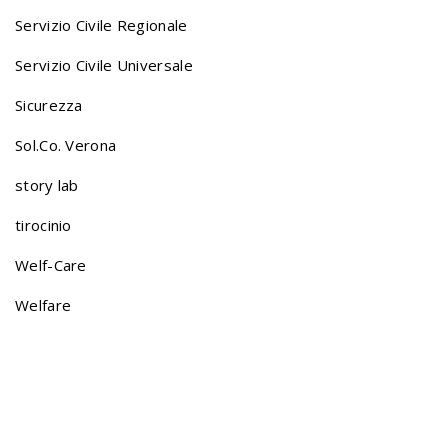
i
Servizio Civile Regionale
Servizio Civile Universale
g
Sicurezza
a
Sol.Co. Verona
story lab
t
tirocinio
Welf-Care
i
Welfare
o
n