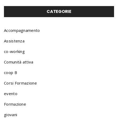
o
CATEGORIE
r
Accompagnamento
Assistenza
t
co-working
Comunità attiva
f
coop B
o
Corsi Formazione
evento
l
Formazione
giovani