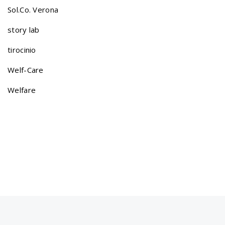
a
Sol.Co. Verona
story lab
t
tirocinio
Welf-Care
i
Welfare
o
n