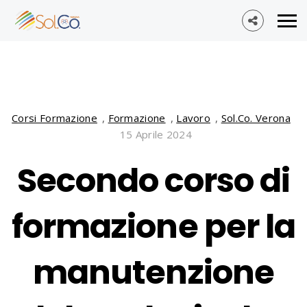
Corsi Formazione
,
Formazione
,
Lavoro
,
Sol.Co. Verona
15 Aprile 2024
Secondo corso di
formazione per la
manutenzione