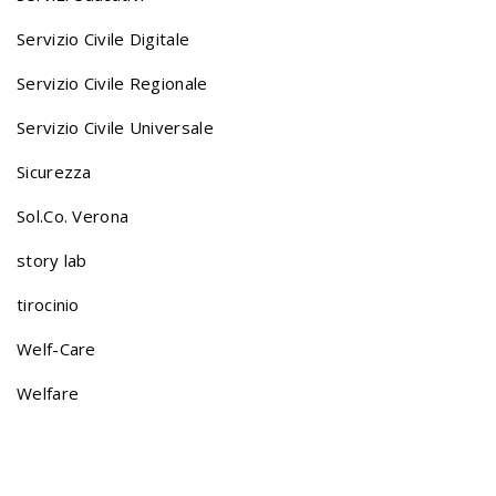
v
Servizio Civile Digitale
i
Servizio Civile Regionale
Servizio Civile Universale
g
Sicurezza
a
Sol.Co. Verona
story lab
t
tirocinio
Welf-Care
i
Welfare
o