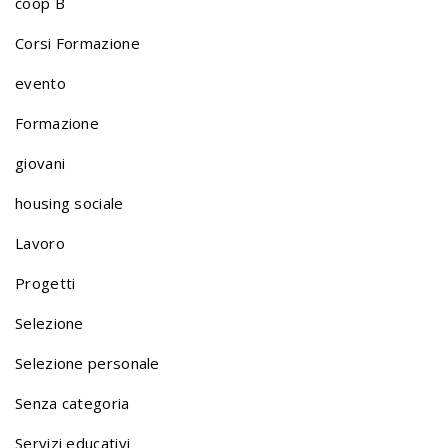
coop B
o
Corsi Formazione
evento
l
Formazione
giovani
i
housing sociale
o
Lavoro
Progetti
n
Selezione
Selezione personale
a
Senza categoria
Servizi educativi