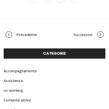
Precedente
Successivo
P
o
CATEGORIE
r
Accompagnamento
Assistenza
t
co-working
Comunità attiva
f