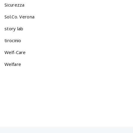
g
Sicurezza
a
Sol.Co. Verona
story lab
t
tirocinio
Welf-Care
i
Welfare
o
n