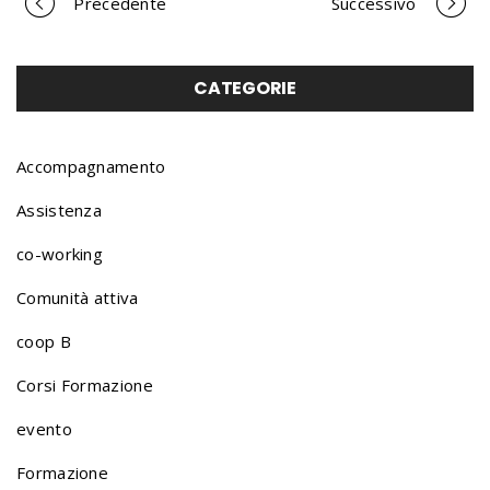
Precedente
Successivo
P
o
CATEGORIE
r
Accompagnamento
Assistenza
t
co-working
Comunità attiva
f
coop B
o
Corsi Formazione
evento
l
Formazione