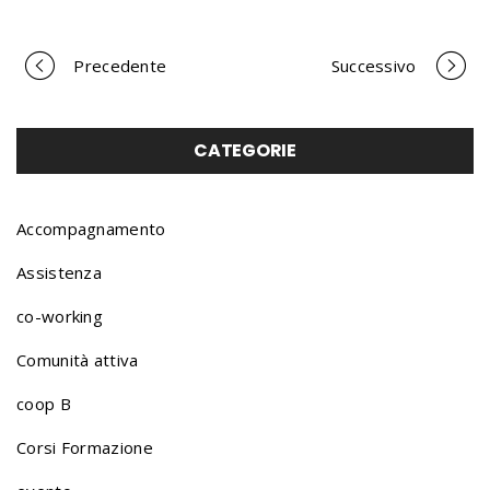
Precedente
Successivo
P
o
CATEGORIE
r
Accompagnamento
Assistenza
t
co-working
Comunità attiva
f
coop B
o
Corsi Formazione