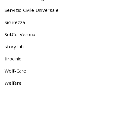
Servizio Civile Universale
g
Sicurezza
a
Sol.Co. Verona
story lab
t
tirocinio
Welf-Care
i
Welfare
o
n