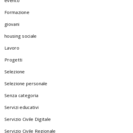
evento
l
Formazione
giovani
i
housing sociale
o
Lavoro
Progetti
n
Selezione
Selezione personale
a
Senza categoria
v
Servizi educativi
Servizio Civile Digitale
i
Servizio Civile Regionale