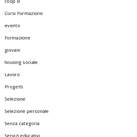
coop B
o
Corsi Formazione
evento
l
Formazione
giovani
i
housing sociale
o
Lavoro
Progetti
n
Selezione
Selezione personale
a
Senza categoria
Servizi educativi