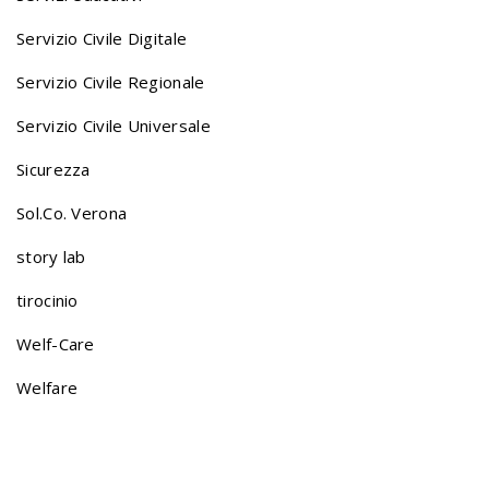
v
Servizio Civile Digitale
i
Servizio Civile Regionale
Servizio Civile Universale
g
Sicurezza
a
Sol.Co. Verona
story lab
t
tirocinio
Welf-Care
i
Welfare
o