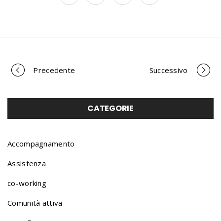
Precedente
Successivo
P
o
CATEGORIE
r
Accompagnamento
Assistenza
t
co-working
Comunità attiva
f