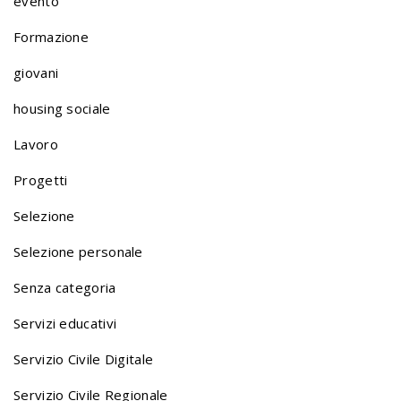
evento
l
Formazione
giovani
i
housing sociale
o
Lavoro
Progetti
n
Selezione
Selezione personale
a
Senza categoria
v
Servizi educativi
Servizio Civile Digitale
i
Servizio Civile Regionale