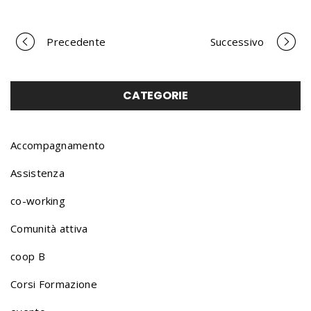
Precedente
Successivo
P
o
CATEGORIE
r
Accompagnamento
Assistenza
t
co-working
Comunità attiva
f
coop B
o
Corsi Formazione