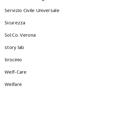
Servizio Civile Universale
g
Sicurezza
a
Sol.Co. Verona
story lab
t
tirocinio
Welf-Care
i
Welfare
o
n