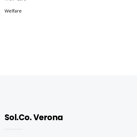
i
Welfare
o
n
Sol.Co. Verona