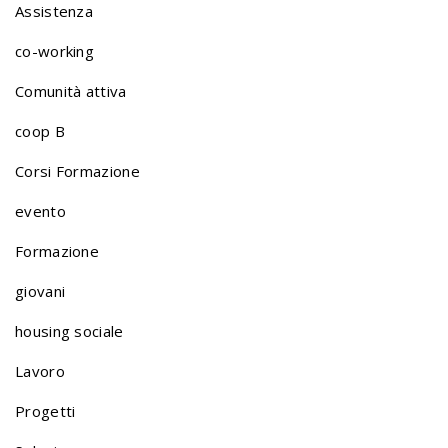
Assistenza
t
co-working
Comunità attiva
f
coop B
o
Corsi Formazione
evento
l
Formazione
giovani
i
housing sociale
o
Lavoro
Progetti