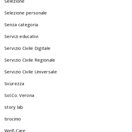
n
Selezione
Selezione personale
a
Senza categoria
v
Servizi educativi
Servizio Civile Digitale
i
Servizio Civile Regionale
Servizio Civile Universale
g
Sicurezza
a
Sol.Co. Verona
story lab
t
tirocinio
Welf-Care