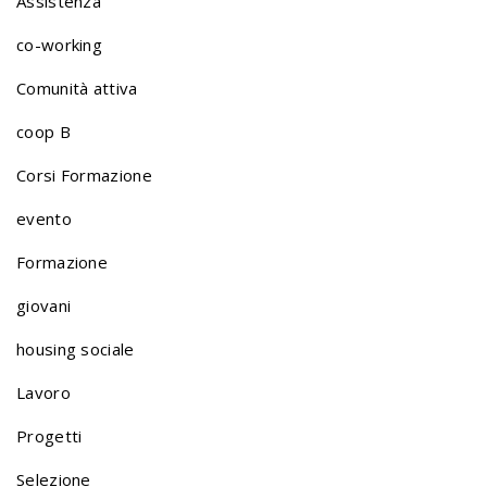
Assistenza
t
co-working
Comunità attiva
f
coop B
o
Corsi Formazione
evento
l
Formazione
giovani
i
housing sociale
o
Lavoro
Progetti
n
Selezione