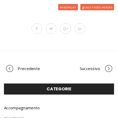
erasmus+
grass roots voices
Precedente
Successivo
P
o
CATEGORIE
r
Accompagnamento