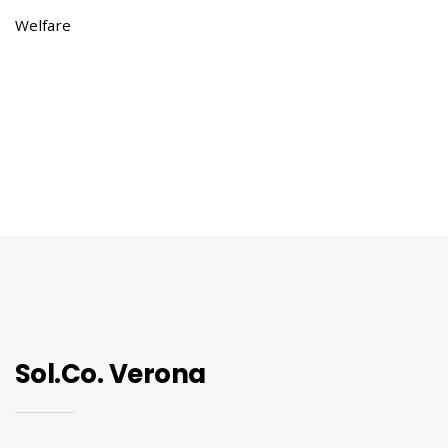
i
Welfare
o
n
Sol.Co. Verona