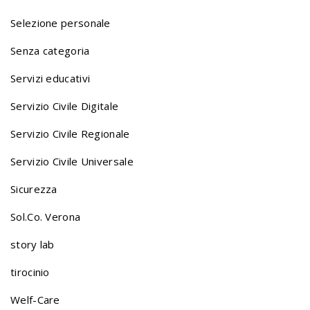
Selezione personale
a
Senza categoria
v
Servizi educativi
Servizio Civile Digitale
i
Servizio Civile Regionale
Servizio Civile Universale
g
Sicurezza
a
Sol.Co. Verona
story lab
t
tirocinio
Welf-Care