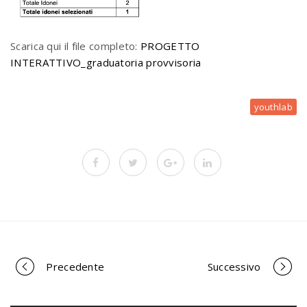
Scarica qui il file completo:
PROGETTO
INTERATTIVO_graduatoria provvisoria
youthlab
Precedente
Successivo
P