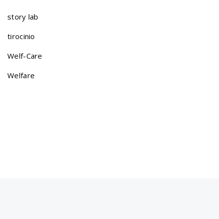
a
story lab
t
tirocinio
Welf-Care
i
Welfare
o
n