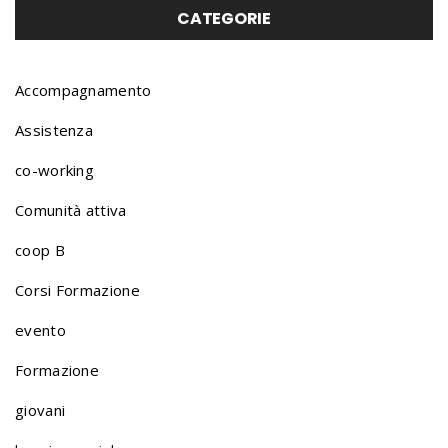
o
CATEGORIE
r
Accompagnamento
Assistenza
t
co-working
Comunità attiva
f
coop B
o
Corsi Formazione
evento
l
Formazione
giovani
i