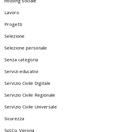
housing sociale
o
Lavoro
Progetti
n
Selezione
Selezione personale
a
Senza categoria
v
Servizi educativi
Servizio Civile Digitale
i
Servizio Civile Regionale
Servizio Civile Universale
g
Sicurezza
Sol.Co. Verona