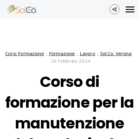
Corsi Formazione
,
Formazione
,
Lavoro
,
Sol.Co. Verona
26 Febbraio 2024
Corso di
formazione per la
manutenzione