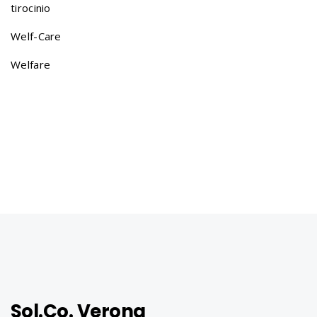
t
tirocinio
Welf-Care
i
Welfare
o
n
Sol.Co. Verona