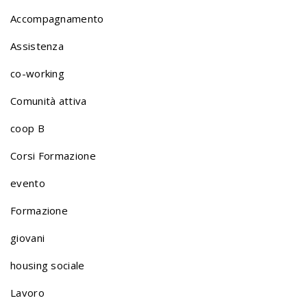
r
Accompagnamento
Assistenza
t
co-working
Comunità attiva
f
coop B
o
Corsi Formazione
evento
l
Formazione
giovani
i
housing sociale
o
Lavoro