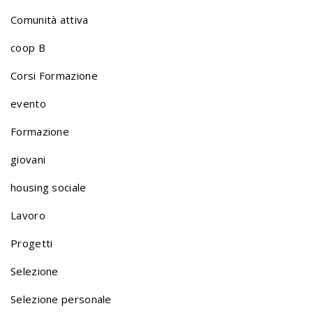
Comunità attiva
f
coop B
o
Corsi Formazione
evento
l
Formazione
giovani
i
housing sociale
o
Lavoro
Progetti
n
Selezione
Selezione personale