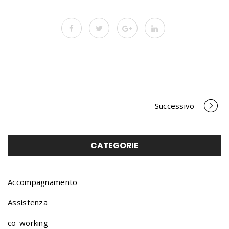
Successivo
P
o
CATEGORIE
r
Accompagnamento
Assistenza
t
co-working