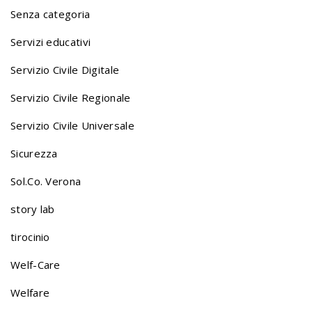
a
Senza categoria
v
Servizi educativi
Servizio Civile Digitale
i
Servizio Civile Regionale
Servizio Civile Universale
g
Sicurezza
a
Sol.Co. Verona
story lab
t
tirocinio
Welf-Care
i
Welfare