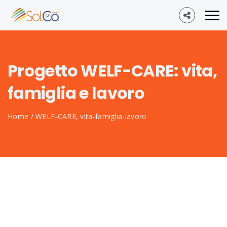
Progetto WELF-CARE: vita,
famiglia e lavoro
Home
/
WELF-CARE, vita-famiglia-lavoro