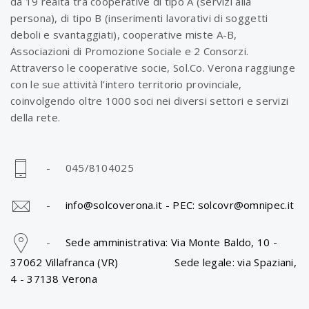
da 19 realtà tra cooperative di tipo A (servizi alla
persona), di tipo B (inserimenti lavorativi di soggetti
deboli e svantaggiati), cooperative miste A-B,
Associazioni di Promozione Sociale e 2 Consorzi.
Attraverso le cooperative socie, Sol.Co. Verona raggiunge
con le sue attività l’intero territorio provinciale,
coinvolgendo oltre 1000 soci nei diversi settori e servizi
della rete.
- 045/8104025
-
info@solcoverona.it -
PEC: solcovr@omnipec.it
-
Sede amministrativa: Via Monte Baldo, 10 -
37062 Villafranca (VR) Sede legale: via Spaziani,
4 - 37138 Verona