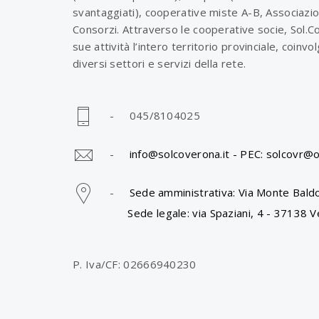
svantaggiati), cooperative miste A-B, Associazio
Consorzi. Attraverso le cooperative socie, Sol.C
sue attività l’intero territorio provinciale, coinv
diversi settori e servizi della rete.
- 045/8104025
-
info@solcoverona.it -
PEC: solcovr@o
-
Sede amministrativa: Via Monte Baldo
Sede legale: via Spaziani, 4 - 37138 V
P. Iva/CF: 02666940230