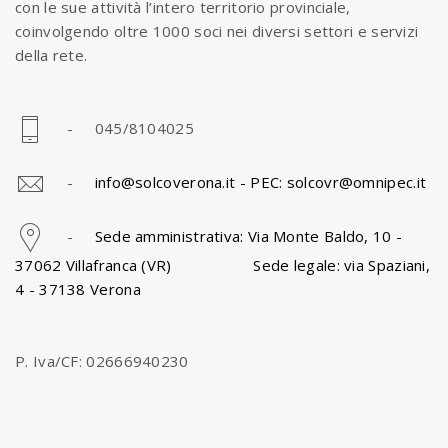
con le sue attività l’intero territorio provinciale,
coinvolgendo oltre 1000 soci nei diversi settori e servizi
della rete.
- 045/8104025
-
info@solcoverona.it -
PEC: solcovr@omnipec.it
-
Sede amministrativa: Via Monte Baldo, 10 -
37062 Villafranca (VR) Sede legale: via Spaziani,
4 - 37138 Verona
P. Iva/CF: 02666940230