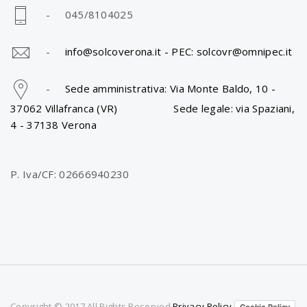
- 045/8104025
-
info@solcoverona.it -
PEC: solcovr@omnipec.it
-
Sede amministrativa: Via Monte Baldo, 10 -
37062 Villafranca (VR) Sede legale: via Spaziani,
4 - 37138 Verona
P. Iva/CF: 02666940230
Copyright © 2017 All Rights Reserved
Privacy Policy
Cookie Policy