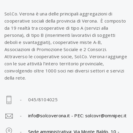
t
f
Sol.Co. Verona è una delle principali aggregazioni di
cooperative sociali della provincia di Verona. È composto
da 19 realtà tra cooperative di tipo A (servizi alla
o
persona), di tipo B (inserimenti lavorativi di soggetti
deboli e svantaggiati), cooperative miste A-B,
Associazioni di Promozione Sociale e 2 Consorzi.
l
Attraverso le cooperative socie, Sol.Co. Verona raggiunge
con le sue attività l’intero territorio provinciale,
coinvolgendo oltre 1000 soci nei diversi settori e servizi
i
della rete.
o
- 045/8104025
n
-
info@solcoverona.it -
PEC: solcovr@omnipec.it
-
Sede amministrativa: Via Monte Baldo, 10 -