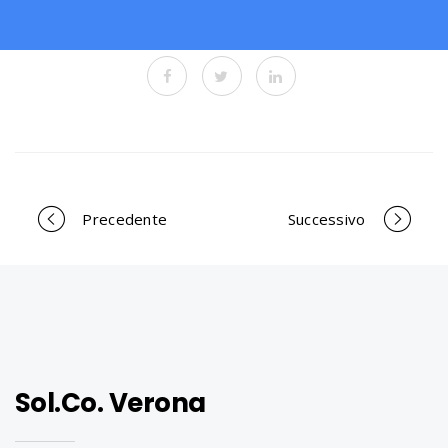
Precedente
Successivo
P
o
r
Sol.Co. Verona