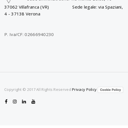
a
37062 Villafranca (VR) Sede legale: via Spaziani,
4 - 37138 Verona
v
P. Iva/CF: 02666940230
i
g
a
Copyright © 2017 All Rights Reserved
Privacy Policy
Cookie Policy
t
i