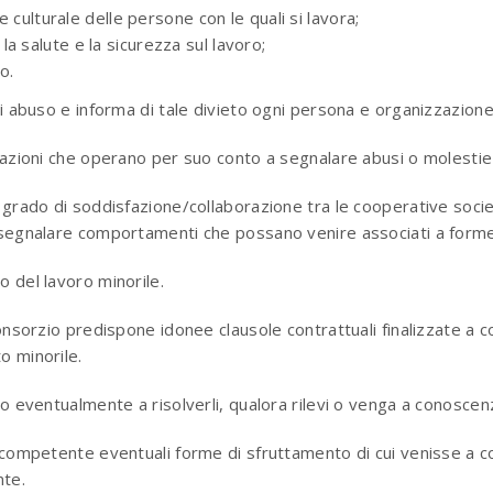
 e culturale delle persone con le quali si lavora;
a salute e la sicurezza sul lavoro;
o.
 di abuso e informa di tale divieto ogni persona e organizzazio
zzazioni che operano per suo conto a segnalare abusi o molestie
 grado di soddisfazione/collaborazione tra le cooperative socie e
r segnalare comportamenti che possano venire associati a forme
o del lavoro minorile.
Consorzio predispone idonee clausole contrattuali finalizzate a c
o minorile.
 o eventualmente a risolverli, qualora rilevi o venga a conoscen
à competente eventuali forme di sfruttamento di cui venisse a c
nte.