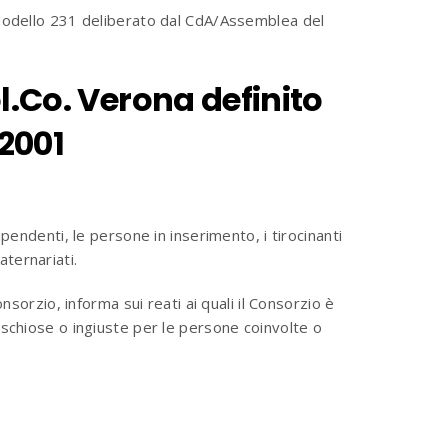
 Modello 231 deliberato dal CdA/Assemblea del
ol.Co. Verona
definito
/2001
pendenti, le persone in inserimento, i tirocinanti
aternariati.
sorzio, informa sui reati ai quali il Consorzio è
ischiose o ingiuste per le persone coinvolte o