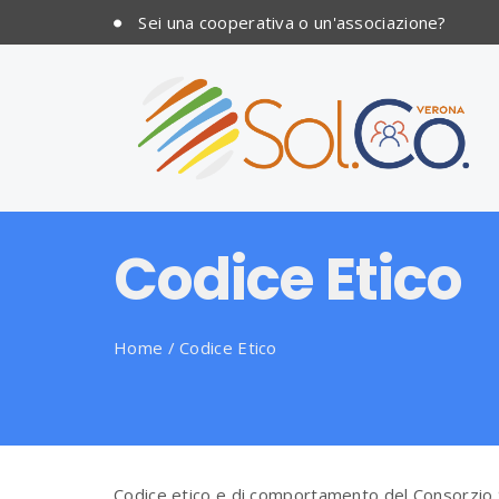
Sei una cooperativa o un'associazione?
Codice Etico
Home
/
Codice Etico
Codice etico e di comportamento del Consorzio 