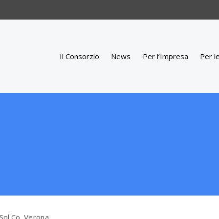
Il Consorzio
News
Per l’Impresa
Per l
Sol.Co. Verona