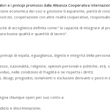
alori e i principi promossi dalla Alleanza Cooperativa Internazio
zione economica dei soci e gestione trasparente, parità di con
orzio, cooperazione con altre realtà cooperative, responsabil
ità di accoglienza definita come:” la capacità di integrare al p
na buona qualità e quantità di lavoro”.
rincipi di equità, eguaglianza, dignità e integrità della persona
so, nazionalità, religione, opinioni personali e politiche, età, 
duo, nelle condizioni di fragilità e ne rispetta i diritti;
isagi, pregiudizi, isolamenti o esclusioni derivanti o posti in 
egna chiunque operi per suo conto a:
dizio e discriminazione;