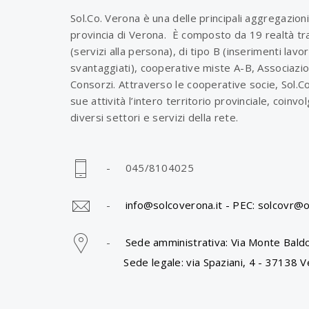
Sol.Co. Verona è una delle principali aggregazioni
provincia di Verona. È composto da 19 realtà tra
(servizi alla persona), di tipo B (inserimenti lavo
svantaggiati), cooperative miste A-B, Associazio
Consorzi. Attraverso le cooperative socie, Sol.C
sue attività l’intero territorio provinciale, coinv
diversi settori e servizi della rete.
- 045/8104025
-
info@solcoverona.it -
PEC: solcovr@o
-
Sede amministrativa: Via Monte Baldo
Sede legale: via Spaziani, 4 - 37138 V