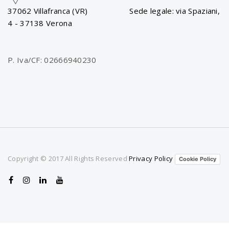
a
37062 Villafranca (VR) Sede legale: via Spaziani,
4 - 37138 Verona
v
P. Iva/CF: 02666940230
i
g
a
Copyright © 2017 All Rights Reserved
Privacy Policy
Cookie Policy
t
i