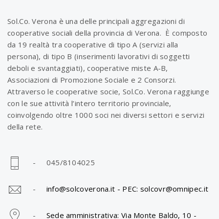
f
Sol.Co. Verona è una delle principali aggregazioni di
cooperative sociali della provincia di Verona. È composto
da 19 realtà tra cooperative di tipo A (servizi alla
o
persona), di tipo B (inserimenti lavorativi di soggetti
deboli e svantaggiati), cooperative miste A-B,
Associazioni di Promozione Sociale e 2 Consorzi.
l
Attraverso le cooperative socie, Sol.Co. Verona raggiunge
con le sue attività l’intero territorio provinciale,
coinvolgendo oltre 1000 soci nei diversi settori e servizi
i
della rete.
o
- 045/8104025
n
-
info@solcoverona.it -
PEC: solcovr@omnipec.it
-
Sede amministrativa: Via Monte Baldo, 10 -