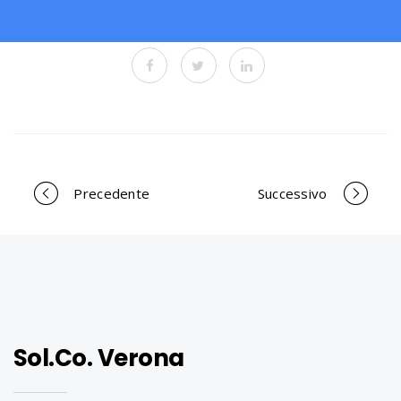
Precedente
Successivo
P
o
r
Sol.Co. Verona
t