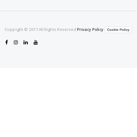
g
a
Copyright © 2017 All Rights Reserved
Privacy Policy
Cookie Policy
t
i
o
n