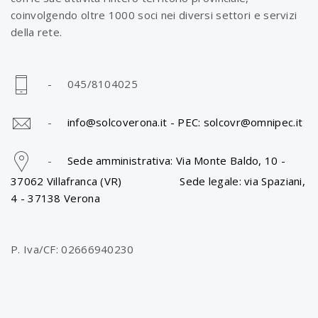
coinvolgendo oltre 1000 soci nei diversi settori e servizi
i
della rete.
o
- 045/8104025
n
-
info@solcoverona.it -
PEC: solcovr@omnipec.it
-
Sede amministrativa: Via Monte Baldo, 10 -
a
37062 Villafranca (VR) Sede legale: via Spaziani,
4 - 37138 Verona
v
P. Iva/CF: 02666940230
i