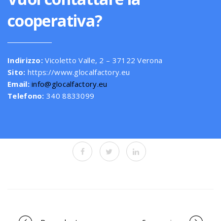
cooperativa?
Indirizzo:
Vicoletto Valle, 2 – 37122 Verona
Sito:
https://www.glocalfactory.eu
Email:
info@glocalfactory.eu
Telefono:
340 8833099