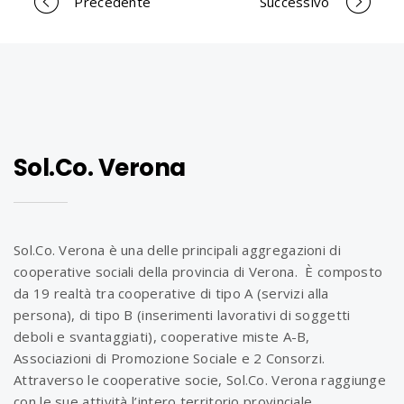
Precedente
Successivo
P
o
r
Sol.Co. Verona
t
f
Sol.Co. Verona è una delle principali aggregazioni di
cooperative sociali della provincia di Verona. È composto
da 19 realtà tra cooperative di tipo A (servizi alla
o
persona), di tipo B (inserimenti lavorativi di soggetti
deboli e svantaggiati), cooperative miste A-B,
Associazioni di Promozione Sociale e 2 Consorzi.
l
Attraverso le cooperative socie, Sol.Co. Verona raggiunge
con le sue attività l’intero territorio provinciale,